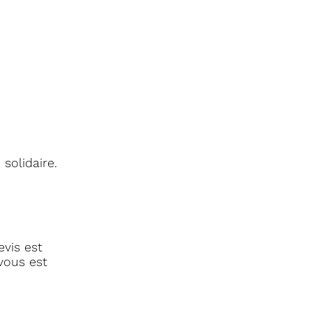
solidaire.
evis est
vous est