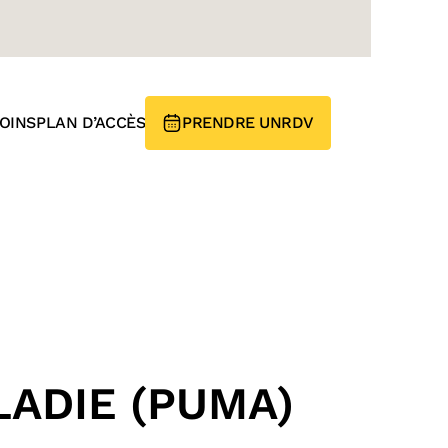
OINS
PLAN D’ACCÈS
PRENDRE UN
RDV
ADIE (PUMA)