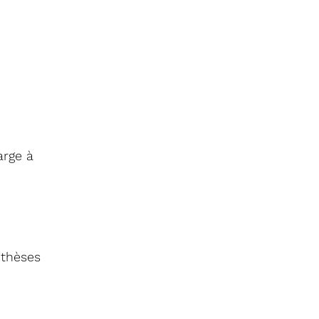
arge à
othèses